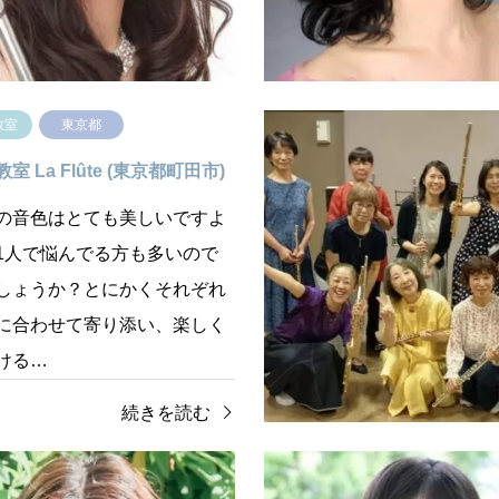
ます。 また、ペットや乳幼児
やすい楽器です。優雅な音色
も…
は、人生に…
続きを読む
続き
教室
東京都
 La Flûte (東京都町田市)
の音色はとても美しいですよ
1人で悩んでる方も多いので
しょうか？とにかくそれぞれ
に合わせて寄り添い、楽しく
ける…
続きを読む
教室
神奈川県
フルート教室
神奈川県