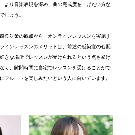
、より音楽表現を深め、曲の完成度を上げたい方な
でしょう。
感染対策の観点から、オンラインレッスンを実施す
ラインレッスンのメリットは、前述の感染症の心配
好きな場所でレッスンが受けられるという点も挙げ
なく、隙間時間に自宅でレッスンを受けることがで
にフルートを楽しみたいという人に向いています。
フルート教室
東京都
フル
フルート教室 クレール 野方教室 (東京
横山二