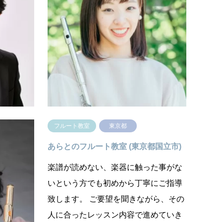
都中野区)
京都世
何か新しいことを始めたい方、もっと
初心
フルートが上手になりたい方やコンク
った
ール前に見てもらいたい方など、初心
す。
者・経験者問わず生徒を募集しており
法、
ます。レッ…
く楽
続きを読む
フルート教室
東京都
東京都武蔵野
あらとのフルート教室 (東京都国立市)
楽譜が読めない、楽器に触った事がな
います♪フ
いという方でも初めから丁寧にご指導
ます。フ
致します。 ご要望を聞きながら、その
めて頂き
人に合ったレッスン内容で進めていき