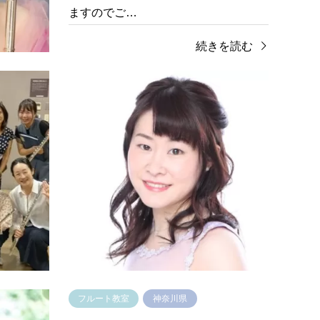
と吹き姿
ますのでご…
を読む
続きを読む
フルート教室
東京都
フル
アンサンブル ラ フルート(東京都町田
大城
市)
布市)
10〜12回程度のレッスンで数曲仕上
いざ
げ、最終日にミニコンサートを開催す
ても
るという講座を年に2回(4〜7月と9〜
う？
12月)開催しています。皆さんで作り上
くの
げる過程はと…
安に
続きを読む
フルート教室
神奈川県