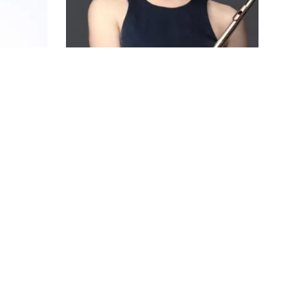
大人
ざいますのでお気軽にお問い合わせく
ます
ださい！ホ…
ていま
続きを読む
フルート教室
富山県
玉県さいたま
増山理恵フルート教室 (富山県富山市)
楽しく正しくをモットーに個々に合う
人十色の
レッスンを行っております。年に一度
器です。
の発表会では独奏の他、希望者でフル
すく、息
ート・アンサンブルもやっています。
良いこと
どうぞお気…
を読む
続きを読む