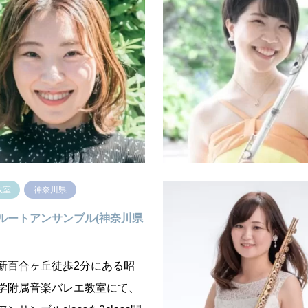
ルート教室 / 宮前教室(神奈
大坊夏海フルート教室 (神奈
市)
市)
経験者問わず、生徒さんにあ
知れば知るほど魅力的なフル
スでレッスンを進めていきま
う楽器で、大好きな曲を演奏
器の持ち方や正しい姿勢、呼吸
せんか？それぞれの目標やラ
の読み方など、フルートを長
イルに合わせて上達のお手伝
で…
す。 初心者…
続きを読む
続き
教室
神奈川県
ルートアンサンブル(神奈川県
新百合ヶ丘徒歩2分にある昭
学附属音楽バレエ教室にて、