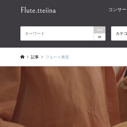
コンサー
and
カテ
or
記事
フルート教室