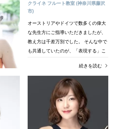
川県川崎
クライネ フルート教室 (神奈川県藤沢
市)
ートとい
オーストリアやドイツで数多くの偉大
してみま
な先生方にご指導いただきましたが、
イフスタ
教え方は千差万別でした。 そんな中で
いをしま
も共通していたのが、「表現する」こ
とを大切に…
を読む
続きを読む
フルート教室
千葉県
フル
Mamiフルート教室 (千葉県千葉市)
森のフ
市)
現在個人レッスン受講者は47名。土日
ぜひ
祝日も開講しており、体験レッスンは
しょ
無料です！フルート無料貸出期間もご