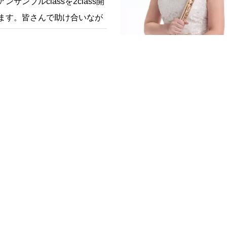
ンサンブルclassを2class開
ます。皆さんで助け合いなが
ア…
続きを読む
教室
千葉県
フルート教室
埼玉県
ート・ピアノ教室(千葉県市川
フルート教室couleur (埼
市）
、音楽やフルートやピアノの
フルートは吹く人によって十
さを分かち合いたいという思
音が出せるとても魅力的な楽
千葉県市川市の自宅で開講い
コンパクトで持ち運びもしや
た。 アットホームで自由にの
をたくさん使うので健康にも
し…
がたくさん…
続きを読む
続き