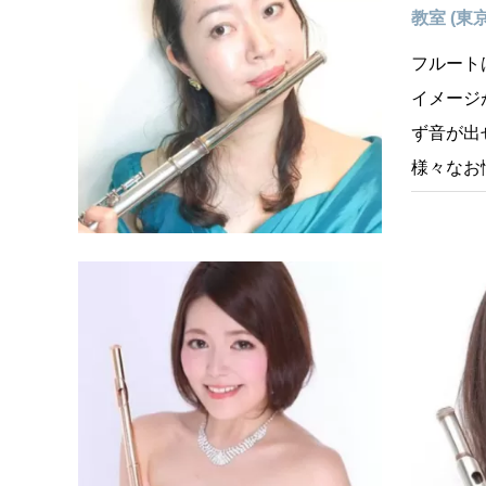
教室 (
フルート
イメージ
ず音が出
様々なお
まずはぜ
フルート
𝑭𝒍𝒖𝒕𝒆 𝑳
区）
未経験者
徒様の目
プログラ