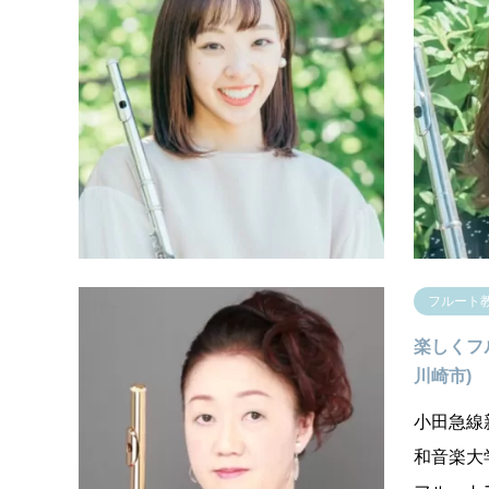
横山二愛フ
川県川崎
初心者・
ったペー
す。 楽
法、楽譜
く楽しん
フルート
楽しくフ
川崎市)
小田急線
和音楽大