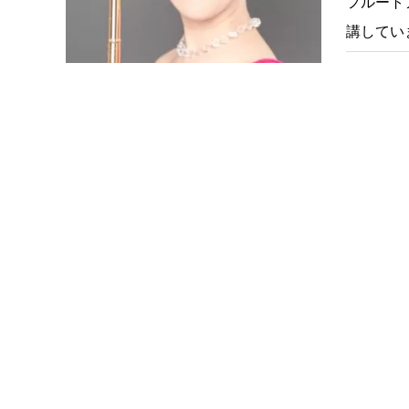
フルートア
講してい
ら楽しく
フルート
黒田フル
市)
当教室は
素晴らし
いから、
たしまし
びのびと