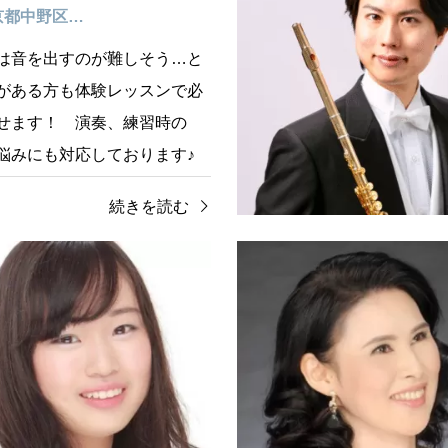
東京都中野区…
は音を出すのが難しそう…と
がある方も体験レッスンで必
せます！ 演奏、練習時の
悩みにも対応しております♪
ひ体験…
続きを読む
教室
東京都
フルート教室
東京都
𝒆𝒔𝒔𝒐𝒏 𝑺𝒆𝒕𝒂𝒈𝒂𝒚𝒂(東京都世田谷
manafluteレッスン教室 (
市)
様からご経験者様まで、各生
ご覧いただきありがとうござ
標や生活スタイルに合わせた
ルート講師の佐藤真奈と申し
ム内容と、レッスン頻度でご
ルートは、老若男女問わず初