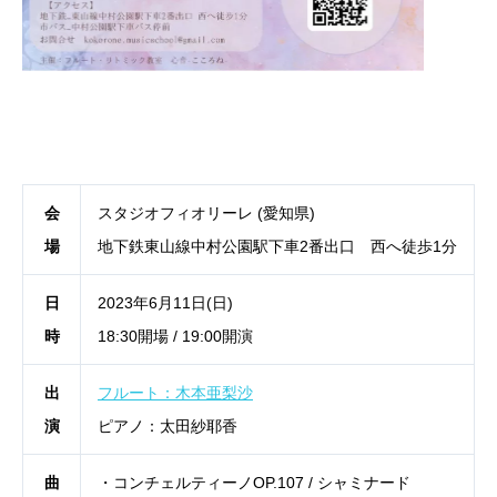
会
スタジオフィオリーレ (愛知県)
場
地下鉄東山線中村公園駅下車2番出口 西へ徒歩1分
日
2023年6月11日(日)
時
18:30開場 / 19:00開演
出
フルート：木本亜梨沙
演
ピアノ：太田紗耶香
曲
・コンチェルティーノOP.107 / シャミナード