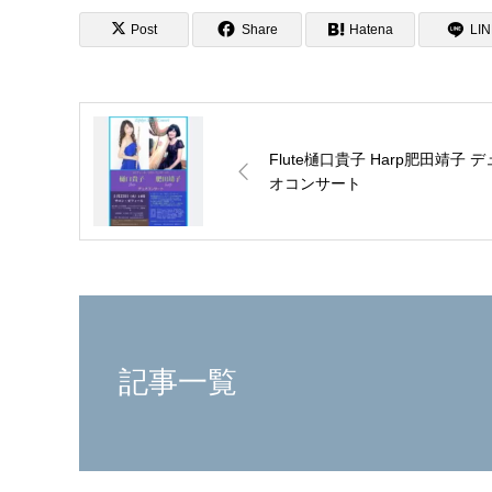
Post
Share
Hatena
LI
Flute樋口貴子 Harp肥田靖子 デ
オコンサート
記事一覧