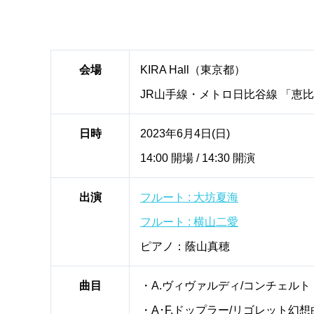
会場
KIRA Hall（東京都）
JR山手線・メトロ日比谷線 「恵
日時
2023年6月4日(日)
14:00 開場 / 14:30 開演
出演
フルート : 大坊夏海
フルート : 横山二愛
ピアノ：蔭山真穂
曲目
・A.ヴィヴァルディ/コンチェルト R
・A･F.ドップラー/リゴレット幻想曲 