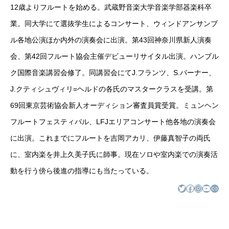
12歳よりフルートを始める。武蔵野音楽大学音楽学部器楽科卒
業。同大学にて選抜学生によるコンサート、ウィンドアンサンブ
ル各地公演ほか内外の演奏会に出演。第43回神奈川県新人演奏
会、第42回フルート協会主催デビューリサイタル出演。ハンブル
ク国際音楽講習会修了。同講習会にてJ.フランツ、S.バーナー、
J.クティシュヴィリ=ヘルドの各氏のマスタークラスを受講。第
69回東京芸術協会新人オーディション審査員賞受賞。ミュンヘン
フルートフェスティバル、LFJエリアコンサート他各地の演奏会
に出演。これまでにフルートを吉岡アカリ、伊藤真智子の両氏
に、室内楽を井上久美子氏に師事。現在ソロや室内楽での演奏活
動を行う傍ら後進の指導にも当たっている。
Twitter
Facebook
Instagram
YouTube
リンク