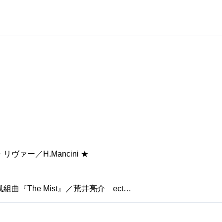
…
ァー／H.Mancini ★
『The Mist』／荒井亮介 ect…