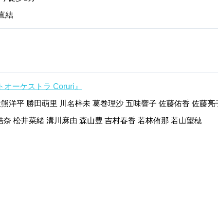
直結
トオーケストラ Coruri』
実 大熊洋平 勝田萌里 川名梓未 葛巻理沙 五味響子 佐藤佑香 佐藤亮
結奈 松井菜緒 溝川麻由 森山豊 吉村春香 若林侑那 若山望穂