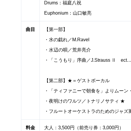
Drums：福庭八祝
Euphonium：山口敏亮
曲目
【第一部】
・水の戯れ／M.Ravel
・水辺の唄／荒井亮介
・「こうもり」序曲／J.Strauss Ⅱ ect
【第二部】★＝ゲストボーカル
・「ティファニーで朝食を」よりムーン・リヴ
・夜明けのワルツ／トナリノサティ ★
・フルートオーケストラのためのジャズ風組曲
料金
大人：3,500円（前売り券：3,000円）