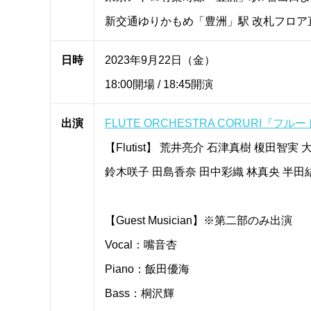
新交通ゆりかもめ「豊洲」駅 改札フロア
日時
2023年9月22日（金）
18:00開場 / 18:45開演
出演
FLUTE ORCHESTRA CORURI『フルー
【Flutist】 荒井亮介 石津真樹 榎田智
鈴木咲子 田島香奈 田中彩織 林真央 半田
【Guest Musician】※第二部のみ出演
Vocal：嘴音杏
Piano：飯田優海
Bass：桐沢輝