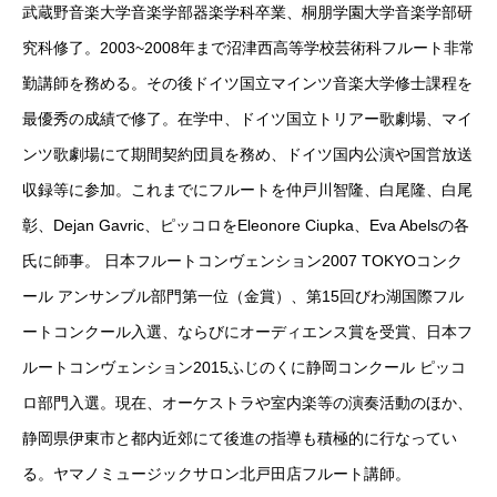
武蔵野音楽大学音楽学部器楽学科卒業、桐朋学園大学音楽学部研
究科修了。2003~2008年まで沼津西高等学校芸術科フルート非常
勤講師を務める。その後ドイツ国立マインツ音楽大学修士課程を
最優秀の成績で修了。在学中、ドイツ国立トリアー歌劇場、マイ
ンツ歌劇場にて期間契約団員を務め、ドイツ国内公演や国営放送
収録等に参加。これまでにフルートを仲戸川智隆、白尾隆、白尾
彰、Dejan Gavric、ピッコロをEleonore Ciupka、Eva Abelsの各
氏に師事。 日本フルートコンヴェンション2007 TOKYOコンク
ール アンサンブル部門第一位（金賞）、第15回びわ湖国際フル
ートコンクール入選、ならびにオーディエンス賞を受賞、日本フ
ルートコンヴェンション2015ふじのくに静岡コンクール ピッコ
ロ部門入選。現在、オーケストラや室内楽等の演奏活動のほか、
静岡県伊東市と都内近郊にて後進の指導も積極的に行なってい
る。ヤマノミュージックサロン北戸田店フルート講師。