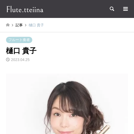
検索
記事
樋口 貴子
フルート奏者
樋口 貴子
2023.04.25