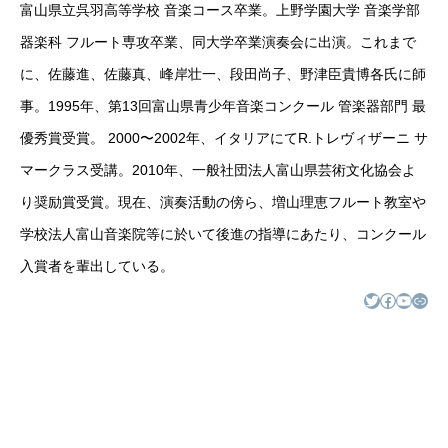
富山県立呉羽高等学校 音楽コース卒業。上野学園大学 音楽学部
器楽科 フルート専攻卒業、同大学卒業演奏会に出演。これまで
に、佐藤進、佐藤真、峰岸壮一、段田尚子、野津臣貴博各氏に師
事。1995年、第13回富山県青少年音楽コンクール 管楽器部門 最
優秀賞受賞。 2000〜2002年、イタリアにてR.トレヴィザーニ サ
マークラス受講。2010年、一般社団法人富山県芸術文化協会よ
り奨励賞受賞。現在、演奏活動の傍ら、増山理恵フルート教室や
学校法人富山音楽院等に於いて後進の指導にあたり、コンクール
入賞者を輩出している。
Twitter
Facebook
YouTube
リンク