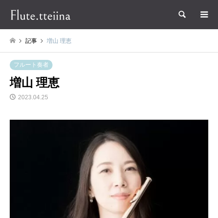
検索
記事
増山 理恵
フルート奏者
増山 理恵
2023.04.25